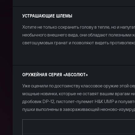
УСТРАШАЮЩИЕ ШЛЕМЫ
Хотите не только сохранить голову в тепле, но и напу
необычного внешнего вида, они обладают полезными 
светошумовых гранат и позволяют видеть противопех
ОРУЖЕЙНАЯ СЕРИЯ «АБСОЛЮТ»
Уже оценили по достоинству классовое оружие этой с
мощные новинки, которые не оставят вашим врагам ни
дробовик DP-12, пистолет-пулемет H&K UMP и полуавт
пушки выполнены в завораживающей неоново-изумруд