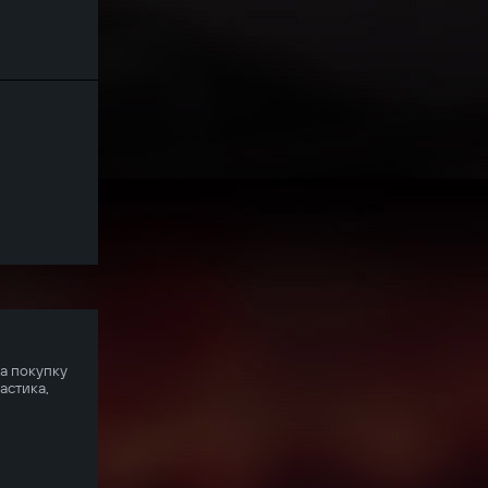
на покупку
астика,