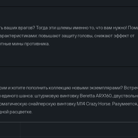
гать ваших врагов? Тогда эти шлемы именно то, что вам нужно! По
характеристиками: повышают защиту головы, снижают эффект от
отные мины противника.
ерии и хотите пополнить коллекцию новыми экземплярами? Встре
 единого шанса: штурмовую винтовку Beretta ARX160, двустволь
оматическую снайперскую винтовку M14 Crazy Horse. Разумеется,
ной расцветке.