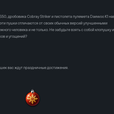
50, дробовика Cobray Striker и пистолета пулемета Daewoo K1 н
 эти пушки отличаются от своих обычных версий улучшенными
жного человека и не только. Не забудьте взять с собой хлопушку и
ков и угощений?
ушек вас ждут праздничные достижения.