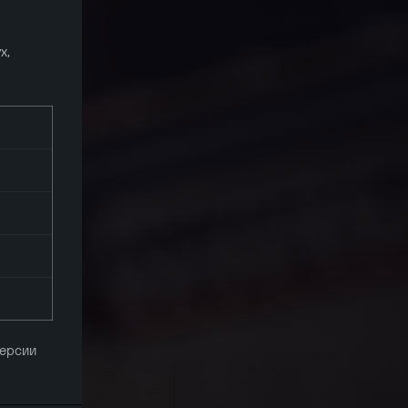
х,
версии