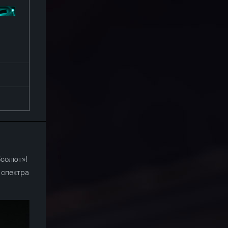
бсолют»!
 спектра