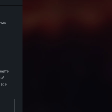
мимо
чайте
ный
 все