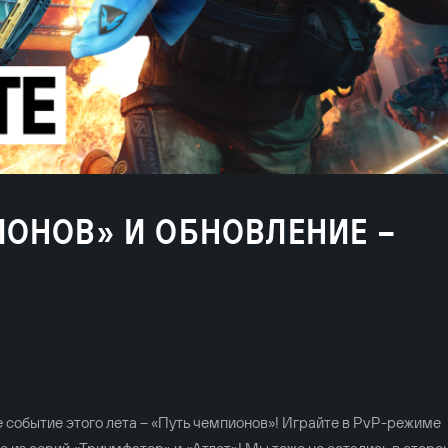
ИОНОВ» И ОБНОВЛЕНИЕ –
е событие этого лета – «Путь чемпионов»! Играйте в PvP-режиме