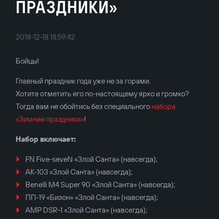
ПРАЗДНИКИ»
2018-12-18 18:59:42
Бойцы!
Главный праздник года уже не за горами.
Хотите отметить его по-настоящему ярко и громко?
Тогда вам не обойтись без специального
набора
«Зимние праздники»
!
Набор включает:
FN Five-seveN «Злой Санта» (навсегда);
АК‐103 «Злой Санта» (навсегда);
Benelli M4 Super 90 «Злой Санта» (навсегда);
ПП‐19 «Бизон» «Злой Санта» (навсегда);
AMP DSR-1 «Злой Санта» (навсегда);