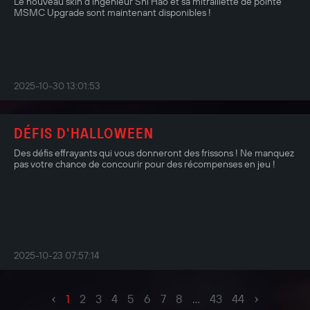
Le nouveau skin d’ingénieur Shi Hao et sa mitraillette de pointe
MSMC Upgrade sont maintenant disponibles !
2025-10-30 13:01:53
DÉFIS D'HALLOWEEN
Des défis effrayants qui vous donneront des frissons ! Ne manquez
pas votre chance de concourir pour des récompenses en jeu !
2025-10-23 07:57:14
‹
›
1
2
3
4
5
6
7
8
...
43
44