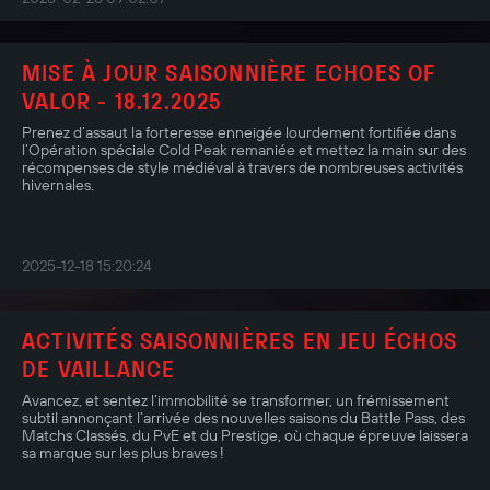
MISE À JOUR SAISONNIÈRE ECHOES OF
VALOR - 18.12.2025
Prenez d’assaut la forteresse enneigée lourdement fortifiée dans
l’Opération spéciale Cold Peak remaniée et mettez la main sur des
récompenses de style médiéval à travers de nombreuses activités
hivernales.
2025-12-18 15:20:24
ACTIVITÉS SAISONNIÈRES EN JEU ÉCHOS
DE VAILLANCE
Avancez, et sentez l’immobilité se transformer, un frémissement
subtil annonçant l’arrivée des nouvelles saisons du Battle Pass, des
Matchs Classés, du PvE et du Prestige, où chaque épreuve laissera
sa marque sur les plus braves !