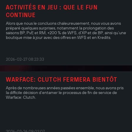
ACTIVITÉS EN JEU : QUE LE FUN
CONTINUE
Alors que nous le concluons chaleureusement, nous vous avons
préparé quelques surprises, notamment la prolongation des
saisons BP, PvE et RM, +200 % de WF$, d’XP et de BP, ainsi qu’une
boutique mise à jour avec des offres en WF$ et en Kredits.
2026-02-27 08:23:33
WARFACE: CLUTCH FERMERA BIENTÔT
Après de nombreuses années passées ensemble, nous avons pris
la difficile décision d’entamer le processus de fin de service de
Warface: Clutch.
2026-02-26 09:02:07