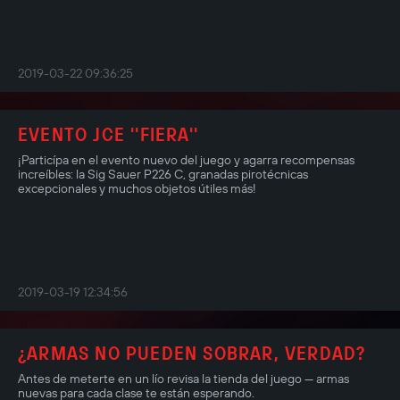
2019-03-22 09:36:25
EVENTO JCE ''FIERA''
¡Particípa en el evento nuevo del juego y agarra recompensas
increíbles: la Sig Sauer P226 C, granadas pirotécnicas
excepcionales y muchos objetos útiles más!
2019-03-19 12:34:56
¿ARMAS NO PUEDEN SOBRAR, VERDAD?
Antes de meterte en un lío revisa la tienda del juego — armas
nuevas para cada clase te están esperando.